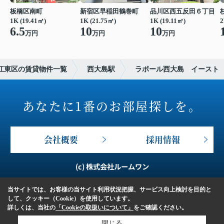
板橋区南町
新宿区早稲田鶴巻町
品川区西五反田６丁目
1K (19.41㎡)
1K (21.75㎡)
1K (19.11㎡)
2
6.5
10
10
万円
万円
万円
江東区の賃貸物件一覧
西大島駅
ラポール西大島 イースト
あなたに1番のお部屋探しを。
会社概要
採用情報
(c) 株式会社ルームワン
当サイトでは、お客様の当サイト利用状況把握、サービス向上検討を目的と
して、クッキー（Cookie）を使用しています。
詳しくは、当社の
「Cookieの取扱いについて」
をご確認ください。
閉じる