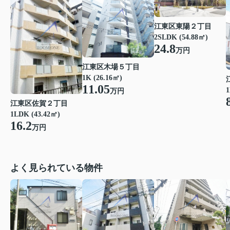
江東区東陽２丁目
2SLDK (54.88㎡)
24.8
万円
江東区木場５丁目
1K (26.16㎡)
11.05
1
万円
江東区佐賀２丁目
1LDK (43.42㎡)
16.2
万円
よく見られている物件