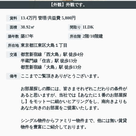
【外観】外観です。
13.4万円 管理/共益費 5,800円
賃料
38.92㎡
1LDK
面積
間取り
築17年
2階/10階建
築年数
所在階
東京都
江東区
大島
１丁目
所在地
都営新宿線
「
西大島
」駅 徒歩4分
交通
半蔵門線
「
住吉
」駅 徒歩13分
都営新宿線
「
大島
」駅 徒歩13分
ここまでご覧頂きありがとうございます。
備考
お部屋探しの際には、皆さまそれぞれこだわりの条件が
あると思いますが、当社では【あなたに１番のお部屋探
し】をモットーに細かいヒアリングをし、南向きよりも
あなた向きのお部屋をご提案いたします。
シングル物件からファミリー物件まで、他には無い賃貸
物件を豊富にご紹介しております。