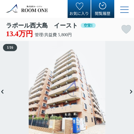
お気に入り
閲覧履歴
ラポール西大島 イースト
空室1
13.4万円
管理/共益費 5,800円
1
/
16