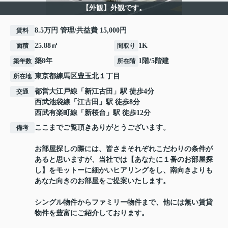
【外観】外観です。
8.5万円 管理/共益費 15,000円
賃料
25.88㎡
1K
面積
間取り
築8年
1階/5階建
築年数
所在階
東京都
練馬区
豊玉北
１丁目
所在地
都営大江戸線
「
新江古田
」駅 徒歩4分
交通
西武池袋線
「
江古田
」駅 徒歩8分
西武有楽町線
「
新桜台
」駅 徒歩12分
ここまでご覧頂きありがとうございます。
備考
お部屋探しの際には、皆さまそれぞれこだわりの条件が
あると思いますが、当社では【あなたに１番のお部屋探
し】をモットーに細かいヒアリングをし、南向きよりも
あなた向きのお部屋をご提案いたします。
シングル物件からファミリー物件まで、他には無い賃貸
物件を豊富にご紹介しております。