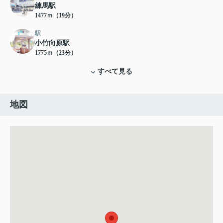
練馬駅
1477ｍ（19分）
駅
小竹向原駅
1775ｍ（23分）
すべて見る
地図