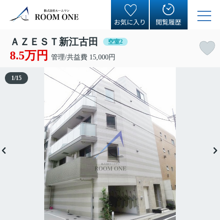
お気に入り
閲覧履歴
ＡＺＥＳＴ新江古田
空室2
8.5万円
管理/共益費 15,000円
1
/
15