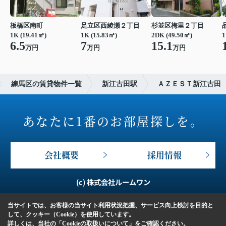
板橋区南町
足立区西綾瀬２丁目
杉並区梅里２丁目
1K (19.41㎡)
1K (15.83㎡)
2DK (49.50㎡)
1
6.5
7
15.1
万円
万円
万円
練馬区の賃貸物件一覧
新江古田駅
ＡＺＥＳＴ新江古田
あなたに1番のお部屋探しを。
会社概要
採用情報
(c) 株式会社ルームワン
当サイトでは、お客様の当サイト利用状況把握、サービス向上検討を目的と
して、クッキー（Cookie）を使用しています。
詳しくは、当社の
「Cookieの取扱いについて」
をご確認ください。