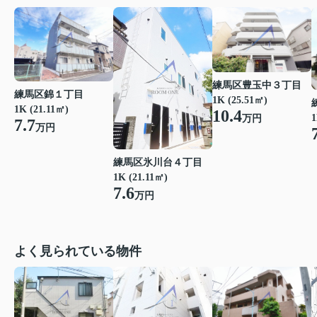
練馬区豊玉中３丁目
練馬区錦１丁目
1K (25.51㎡)
1K (21.11㎡)
10.4
1
万円
7.7
万円
練馬区氷川台４丁目
1K (21.11㎡)
7.6
万円
よく見られている物件