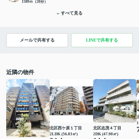
1589ｍ（20分）
すべて見る
メールで共有する
LINEで共有する
近隣の物件
1
北区志茂４丁目
北区西ケ原１丁目
2DK (47.98㎡)
2LDK (56.83㎡)