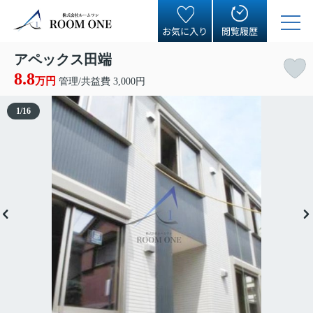
お気に入り
閲覧履歴
アペックス田端
8.8
万円
管理/共益費 3,000円
1
/
16