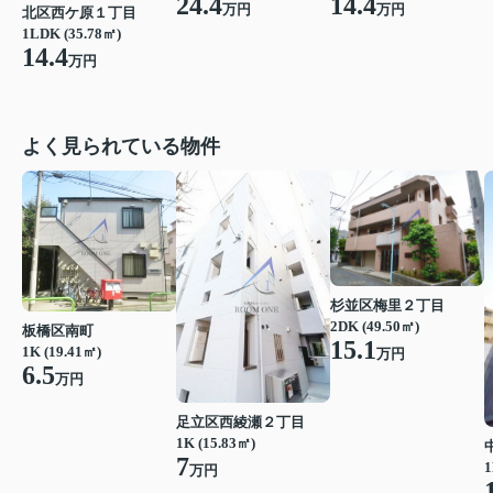
14.4
24.4
万円
万円
北区西ケ原１丁目
1LDK (35.78㎡)
14.4
万円
よく見られている物件
杉並区梅里２丁目
2DK (49.50㎡)
板橋区南町
15.1
1K (19.41㎡)
万円
6.5
万円
足立区西綾瀬２丁目
1K (15.83㎡)
7
1
万円