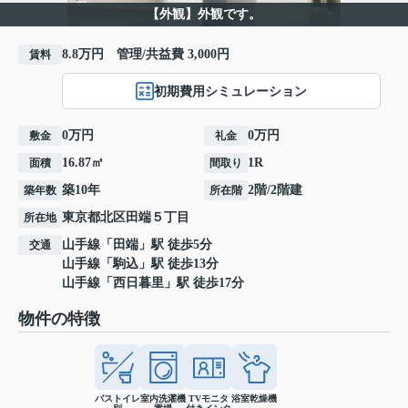
【外観】外観です。
8.8万円 管理/共益費 3,000円
賃料
初期費用シミュレーション
0万円
0万円
敷金
礼金
16.87㎡
1R
面積
間取り
築10年
2階/2階建
築年数
所在階
東京都
北区
田端
５丁目
所在地
山手線
「
田端
」駅 徒歩5分
交通
山手線
「
駒込
」駅 徒歩13分
山手線
「
西日暮里
」駅 徒歩17分
物件の特徴
バストイレ
室内洗濯機
TVモニタ
浴室乾燥機