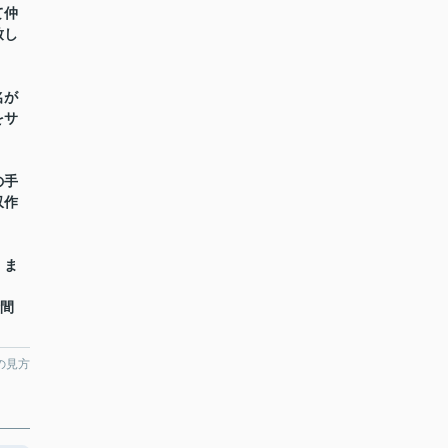
て仲
致し
名が
をサ
の手
収作
】ま
時間
の見方