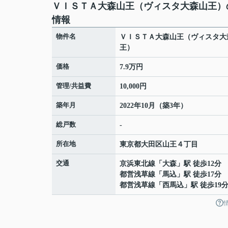
ＶＩＳＴＡ大森山王（ヴィスタ大森山王）
情報
物件名
ＶＩＳＴＡ大森山王（ヴィスタ大
王）
価格
7.9万円
管理/共益費
10,000円
築年月
2022年10月（築3年）
総戸数
-
所在地
東京都
大田区
山王
４丁目
交通
京浜東北線
「
大森
」駅 徒歩12分
都営浅草線
「
馬込
」駅 徒歩17分
都営浅草線
「
西馬込
」駅 徒歩19