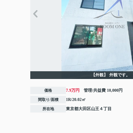
【外観】
外観です。
価格
7.9万円
管理/共益費
10,000円
間取り/面積
1R/20.02㎡
所在地
東京都
大田区
山王
４丁目