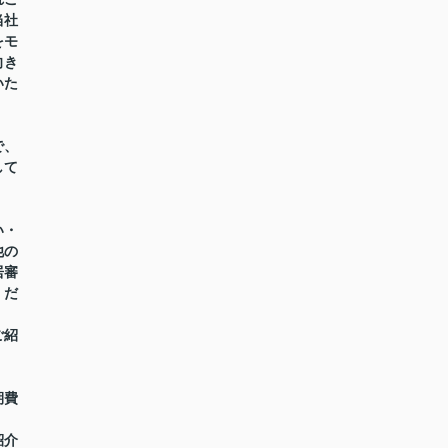
当社
をモ
向き
いた
で、
して
い・
他の
居審
くだ
ご紹
期費
紹介