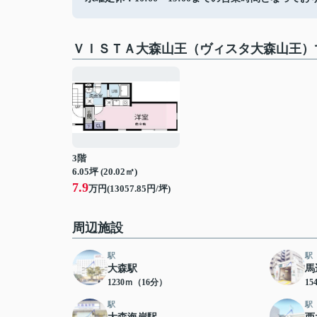
ＶＩＳＴＡ大森山王（ヴィスタ大森山王）
3階
6.05坪 (20.02㎡)
7.9
万円(13057.85円/坪)
周辺施設
駅
駅
大森駅
馬
1230ｍ（16分）
15
駅
駅