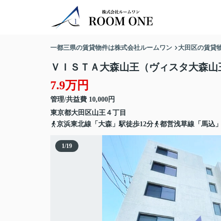
一都三県の賃貸物件は株式会社ルームワン
大田区の賃貸
ＶＩＳＴＡ大森山王（ヴィスタ大森山
7.9万円
管理/共益費 10,000円
東京都
大田区
山王
４丁目
京浜東北線「大森」駅徒歩12分
都営浅草線「馬込」
1
/
19