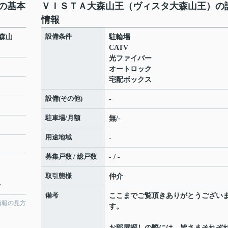
の基本
ＶＩＳＴＡ大森山王（ヴィスタ大森山王）の
情報
設備条件
森山
駐輪場
CATV
光ファイバー
オートロック
宅配ボックス
設備(その他)
-
駐車場/月額
無/-
用途地域
-
募集戸数 / 総戸数
- / -
取引態様
仲介
分
備考
ここまでご覧頂きありがとうござい
情報の見方
す。
お部屋探しの際には、皆さまそれぞ