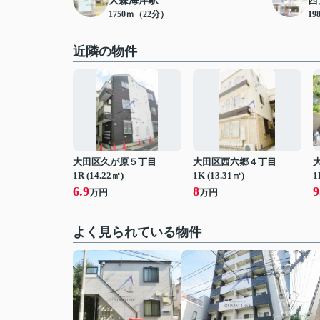
大森海岸駅
西
1750ｍ（22分）
19
近隣の物件
大田区久が原５丁目
大田区西六郷４丁目
1R (14.22㎡)
1K (13.31㎡)
1
6.9
8
9
万円
万円
よく見られている物件