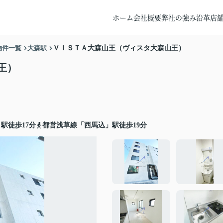
ホーム
会社概要
弊社の強み
沿革
店
物件一覧
大森駅
ＶＩＳＴＡ大森山王（ヴィスタ大森山王）
王）
駅徒歩17分
都営浅草線「西馬込」駅徒歩19分