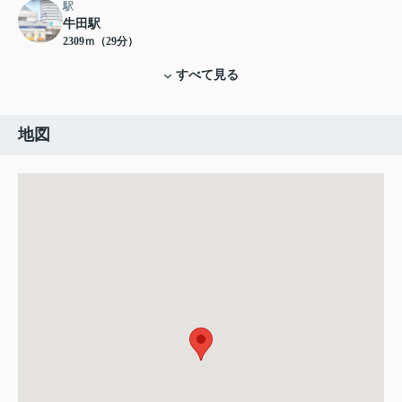
駅
牛田駅
2309ｍ（29分）
すべて見る
地図