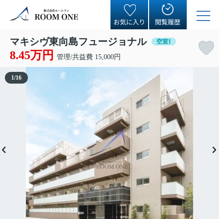
お気に入り
閲覧履歴
マキシヴ東向島フュージョナル
空室1
8.45万円
管理/共益費 15,000円
1
/
16