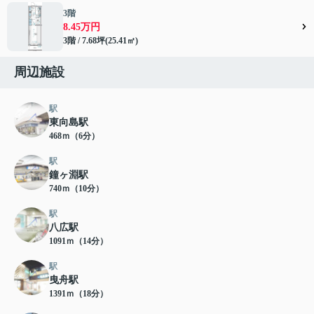
3階
8.45万円
3階 / 7.68坪(25.41㎡)
周辺施設
駅
東向島駅
468ｍ（6分）
駅
鐘ヶ淵駅
740ｍ（10分）
駅
八広駅
1091ｍ（14分）
駅
曳舟駅
1391ｍ（18分）