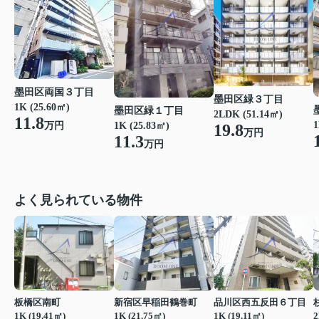
墨田区両国３丁目
墨田区緑３丁目
1K (25.60㎡)
墨田区緑１丁目
2LDK (51.14㎡)
11.8
1
1K (25.83㎡)
万円
19.8
万円
11.3
万円
よく見られている物件
板橋区南町
新宿区早稲田鶴巻町
品川区西五反田６丁目
1K (19.41㎡)
1K (21.75㎡)
1K (19.11㎡)
2