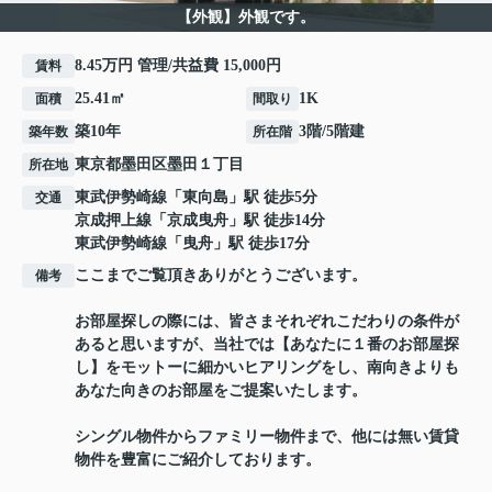
【外観】外観です。
8.45万円 管理/共益費 15,000円
賃料
25.41㎡
1K
面積
間取り
築10年
3階/5階建
築年数
所在階
東京都
墨田区
墨田
１丁目
所在地
東武伊勢崎線
「
東向島
」駅 徒歩5分
交通
京成押上線
「
京成曳舟
」駅 徒歩14分
東武伊勢崎線
「
曳舟
」駅 徒歩17分
ここまでご覧頂きありがとうございます。
備考
お部屋探しの際には、皆さまそれぞれこだわりの条件が
あると思いますが、当社では【あなたに１番のお部屋探
し】をモットーに細かいヒアリングをし、南向きよりも
あなた向きのお部屋をご提案いたします。
シングル物件からファミリー物件まで、他には無い賃貸
物件を豊富にご紹介しております。