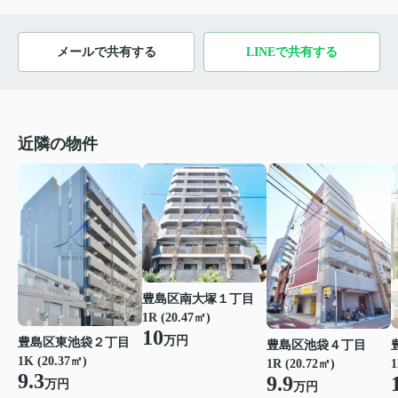
メールで共有する
LINEで共有する
近隣の物件
豊島区南大塚１丁目
1R (20.47㎡)
10
万円
豊島区東池袋２丁目
豊島区池袋４丁目
1K (20.37㎡)
1R (20.72㎡)
1
9.3
9.9
万円
万円