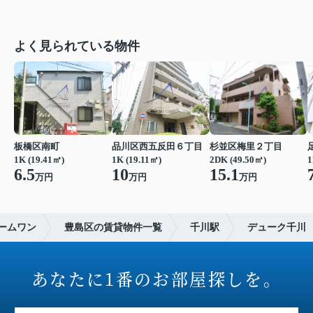
よく見られている物件
板橋区南町
品川区西五反田６丁目
杉並区梅里２丁目
1K (19.41㎡)
1K (19.11㎡)
2DK (49.50㎡)
1
6.5
10
15.1
万円
万円
万円
ームワン
豊島区の賃貸物件一覧
千川駅
デューク千川
あなたに1番のお部屋探しを。