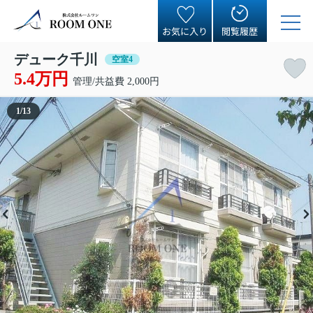
お気に入り
閲覧履歴
デューク千川
空室4
5.4万円
管理/共益費 2,000円
1
/
13