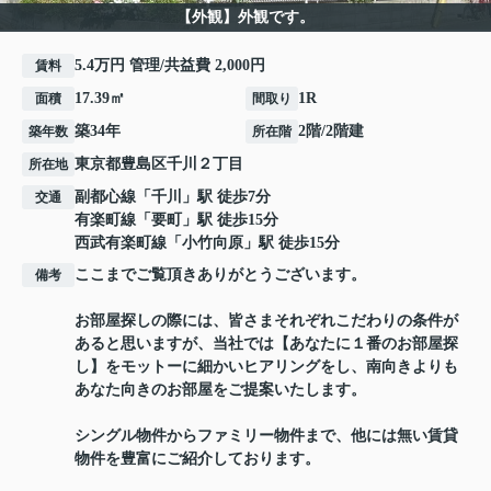
【外観】外観です。
5.4万円 管理/共益費 2,000円
賃料
17.39㎡
1R
面積
間取り
築34年
2階/2階建
築年数
所在階
東京都
豊島区
千川
２丁目
所在地
副都心線
「
千川
」駅 徒歩7分
交通
有楽町線
「
要町
」駅 徒歩15分
西武有楽町線
「
小竹向原
」駅 徒歩15分
ここまでご覧頂きありがとうございます。
備考
お部屋探しの際には、皆さまそれぞれこだわりの条件が
あると思いますが、当社では【あなたに１番のお部屋探
し】をモットーに細かいヒアリングをし、南向きよりも
あなた向きのお部屋をご提案いたします。
シングル物件からファミリー物件まで、他には無い賃貸
物件を豊富にご紹介しております。