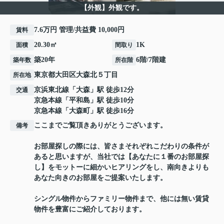
【外観】外観です。
7.6万円 管理/共益費 10,000円
賃料
20.30㎡
1K
面積
間取り
築20年
6階/7階建
築年数
所在階
東京都
大田区
大森北
５丁目
所在地
京浜東北線
「
大森
」駅 徒歩12分
交通
京急本線
「
平和島
」駅 徒歩10分
京急本線
「
大森町
」駅 徒歩16分
ここまでご覧頂きありがとうございます。
備考
お部屋探しの際には、皆さまそれぞれこだわりの条件が
あると思いますが、当社では【あなたに１番のお部屋探
し】をモットーに細かいヒアリングをし、南向きよりも
あなた向きのお部屋をご提案いたします。
シングル物件からファミリー物件まで、他には無い賃貸
物件を豊富にご紹介しております。