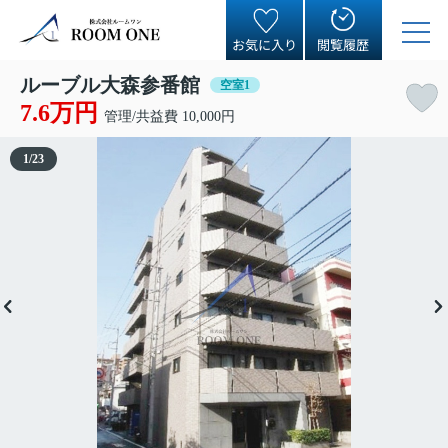
お気に入り
閲覧履歴
ルーブル大森参番館
空室1
7.6万円
管理/共益費 10,000円
1
/
23