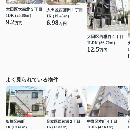
大田区大森北３丁目
大田区西蒲田１丁目
1DK (26.86㎡)
1K (19.45㎡)
9.2
6.98
万円
万円
大田区西糀谷４丁目
1LDK (36.70㎡)
12.5
1
万円
よく見られている物件
板橋区南町
足立区西綾瀬２丁目
中野区本町４丁目
1K (19.41㎡)
1K (15.83㎡)
1LDK (47.63㎡)
1