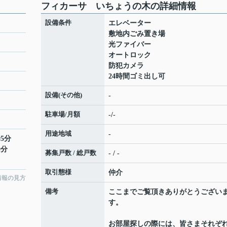
フィカーサ いちょうの木の詳細情報
設備条件
エレベーター
敷地内ごみ置き場
光ファイバー
オートロック
防犯カメラ
24時間ゴミ出し可
設備(その他)
-
駐車場/月額
-/-
用途地域
-
5分
0分
募集戸数 / 総戸数
- / -
取引態様
仲介
情報の見方
備考
ここまでご覧頂きありがとうござい
す。
お部屋探しの際には、皆さまそれぞ