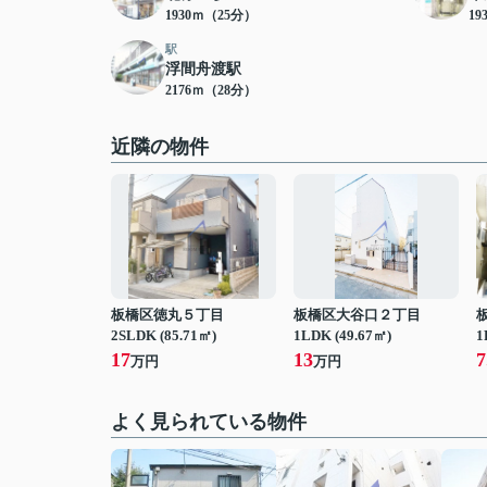
1930ｍ（25分）
19
駅
浮間舟渡駅
2176ｍ（28分）
近隣の物件
板橋区徳丸５丁目
板橋区大谷口２丁目
2SLDK (85.71㎡)
1LDK (49.67㎡)
1
17
13
7
万円
万円
よく見られている物件