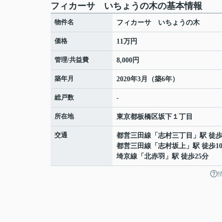
フィカーサ いちょうの木の基本情報
物件名
フィカーサ いちょうの木
価格
11万円
管理/共益費
8,000円
築年月
2020年3月（築6年）
総戸数
-
所在地
東京都
板橋区
坂下
１丁目
交通
都営三田線
「
志村三丁目
」駅 徒歩
都営三田線
「
志村坂上
」駅 徒歩1
埼京線
「
北赤羽
」駅 徒歩25分