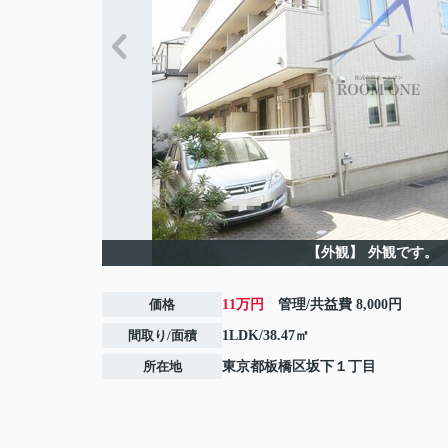
【外観】
外観です。
価格
11万円
管理/共益費
8,000円
間取り/面積
1LDK/38.47㎡
所在地
東京都
板橋区
坂下
１丁目