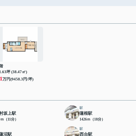
階
1.63坪 (38.47㎡)
1
万円(9458.3円/坪)
駅
村坂上駅
蓮根駅
49ｍ（11分）
1426ｍ（18分）
駅
蓮沼駅
西台駅