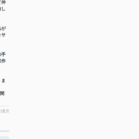
て仲
致し
名が
をサ
の手
収作
】ま
時間
の見方