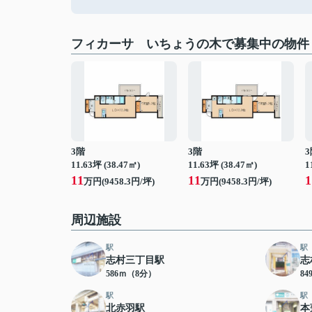
フィカーサ いちょうの木で募集中の物件
3階
3階
3
11.63坪 (38.47㎡)
11.63坪 (38.47㎡)
1
11
11
1
万円(9458.3円/坪)
万円(9458.3円/坪)
周辺施設
駅
駅
志村三丁目駅
志
586ｍ（8分）
8
駅
駅
北赤羽駅
本