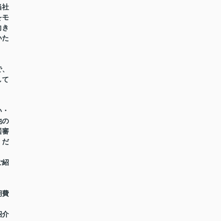
当社
をモ
向き
いた
で、
して
い・
他の
居審
くだ
ご紹
期費
紹介