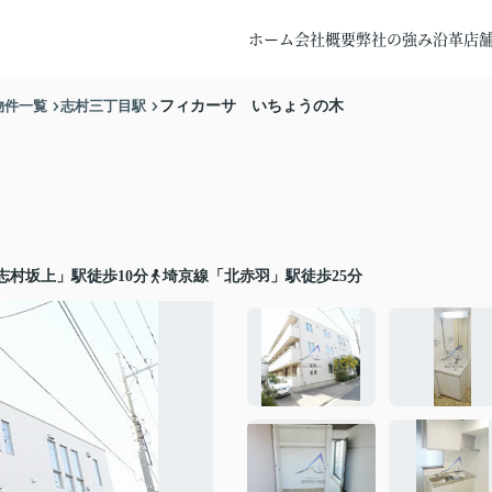
ホーム
会社概要
弊社の強み
沿革
店
物件一覧
志村三丁目駅
フィカーサ いちょうの木
志村坂上」駅徒歩10分
埼京線「北赤羽」駅徒歩25分