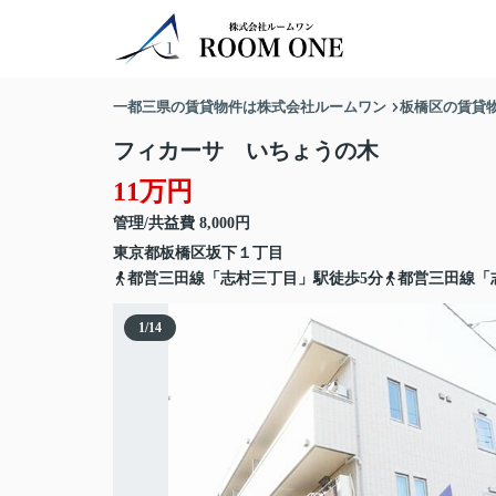
一都三県の賃貸物件は株式会社ルームワン
板橋区の賃貸
フィカーサ いちょうの木
11万円
管理/共益費 8,000円
東京都
板橋区
坂下
１丁目
都営三田線「志村三丁目」駅徒歩5分
都営三田線「
1
/
14