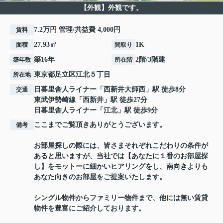
【外観】外観です。
7.2万円 管理/共益費 4,000円
賃料
27.93㎡
1K
面積
間取り
築16年
2階/3階建
築年数
所在階
東京都
足立区
江北
５丁目
所在地
日暮里舎人ライナー
「
西新井大師西
」駅 徒歩8分
交通
東武伊勢崎線
「
西新井
」駅 徒歩27分
日暮里舎人ライナー
「
江北
」駅 徒歩9分
ここまでご覧頂きありがとうございます。
備考
お部屋探しの際には、皆さまそれぞれこだわりの条件が
あると思いますが、当社では【あなたに１番のお部屋探
し】をモットーに細かいヒアリングをし、南向きよりも
あなた向きのお部屋をご提案いたします。
シングル物件からファミリー物件まで、他には無い賃貸
物件を豊富にご紹介しております。