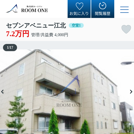
お気に入り
閲覧履歴
セブンアベニュー江北
空室1
7.2万円
管理/共益費 4,000円
1
/
17