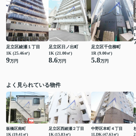
1
足立区千住柳町
足立区綾瀬１丁目
足立区日ノ出町
1R (9.00㎡)
1K (25.46㎡)
1K (21.00㎡)
5.8
9
8.6
万円
万円
万円
よく見られている物件
板橋区南町
足立区西綾瀬２丁目
中野区本町４丁目
1K (19.41㎡)
1K (15.83㎡)
1LDK (47.63㎡)
2