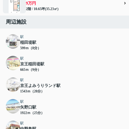
9万円
2階 / 10.65坪(35.23㎡)
周辺施設
駅
稲田堤駅
599ｍ（8分）
駅
京王稲田堤駅
665ｍ（9分）
駅
京王よみうりランド駅
1543ｍ（20分）
駅
矢野口駅
1922ｍ（25分）
駅
中野島駅