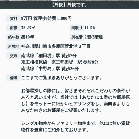
【外観】外観です。
9万円 管理/共益費 3,000円
賃料
35.23㎡
1LDK
面積
間取り
築10年
2階/2階建
築年数
所在階
神奈川県
川崎市多摩区
菅北浦
３丁目
所在地
南武線
「
稲田堤
」駅 徒歩7分
交通
京王相模原線
「
京王稲田堤
」駅 徒歩8分
南武線
「
中野島
」駅 徒歩26分
ここまでご覧頂きありがとうございます。
備考
お部屋探しの際には、皆さまそれぞれこだわりの条件が
あると思いますが、当社では【あなたに１番のお部屋探
し】をモットーに細かいヒアリングをし、南向きよりも
あなた向きのお部屋をご提案いたします。
シングル物件からファミリー物件まで、他には無い賃貸
物件を豊富にご紹介しております。