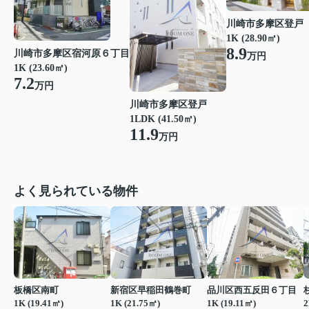
川崎市多摩区登戸
1K (28.90㎡)
8.9
川崎市多摩区宿河原６丁目
万円
1K (23.60㎡)
7.2
万円
川崎市多摩区登戸
1LDK (41.50㎡)
11.9
万円
よく見られている物件
板橋区南町
新宿区早稲田鶴巻町
品川区西五反田６丁目
1K (19.41㎡)
1K (21.75㎡)
1K (19.11㎡)
2