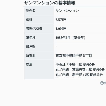
サンマンションの基本情報
物件名
サンマンション
価格
6.5万円
管理/共益費
1,000円
築年月
1985年2月（築41年）
総戸数
-
所在地
東京都
中野区
中野
３丁目
交通
中央線
「
中野
」駅 徒歩7分
丸ノ内線
「
東高円寺
」駅 徒歩9分
丸ノ内線
「
新中野
」駅 徒歩13分