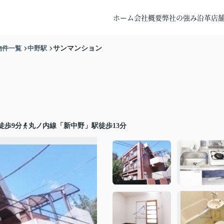
ホーム
会社概要
弊社の強み
沿革
店
物件一覧
中野駅
サンマンション
徒歩9分
丸ノ内線「新中野」駅徒歩13分