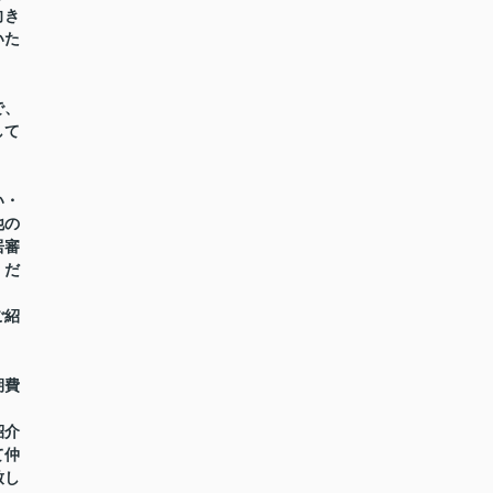
向き
いた
で、
して
い・
他の
居審
くだ
ご紹
期費
紹介
て仲
致し