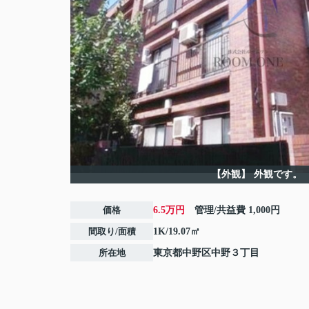
【外観】
外観です。
価格
6.5万円
管理/共益費
1,000円
間取り/面積
1K/19.07㎡
所在地
東京都
中野区
中野
３丁目