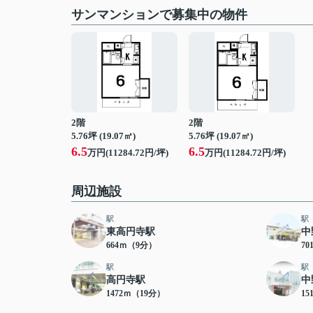
サンマンションで募集中の物件
2階
2階
5.76坪 (19.07㎡)
5.76坪 (19.07㎡)
6.5
6.5
万円(11284.72円/坪)
万円(11284.72円/坪)
周辺施設
駅
駅
東高円寺駅
中
664ｍ（9分）
7
駅
駅
高円寺駅
中
1472ｍ（19分）
15