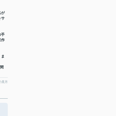
名が
をサ
の手
収作
】ま
時間
の見方