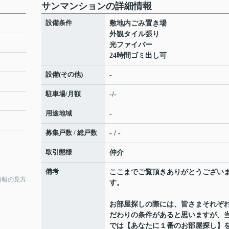
サンマンションの詳細情報
設備条件
敷地内ごみ置き場
外観タイル張り
光ファイバー
24時間ゴミ出し可
設備(その他)
-
駐車場/月額
-/-
用途地域
-
募集戸数 / 総戸数
- / -
取引態様
仲介
備考
ここまでご覧頂きありがとうござい
情報の見方
す。
お部屋探しの際には、皆さまそれぞ
だわりの条件があると思いますが、
では【あなたに１番のお部屋探し】