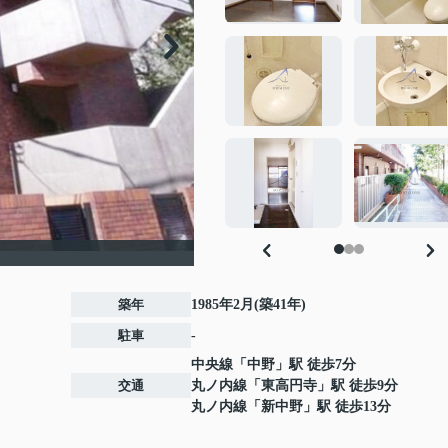
築年
1985年2月(築41年)
駐車
-
中央線
「
中野
」駅 徒歩7分
交通
丸ノ内線
「
東高円寺
」駅 徒歩9分
丸ノ内線
「
新中野
」駅 徒歩13分