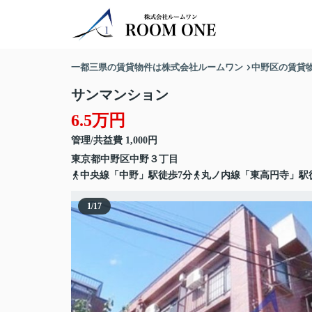
一都三県の賃貸物件は株式会社ルームワン
中野区の賃貸
サンマンション
6.5万円
管理/共益費 1,000円
東京都
中野区
中野
３丁目
中央線「中野」駅徒歩7分
丸ノ内線「東高円寺」駅
1
/
17