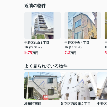
近隣の物件
中野区丸山１丁目
中野区中央４丁目
1K (29.38㎡)
1R (13.38㎡)
1
9.75
7.2
5
万円
万円
よく見られている物件
板橋区南町
足立区西綾瀬２丁目
中野区